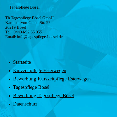
Tagespflege Bösel
Th.Tagespflege Bösel GmbH
Kardinal-von-Galen-Str. 57
26219 Bösel
Tel.: 04494-92 65 055
Email: info@tagespflege-boesel.de
Startseite
Kurzzeitpflege Esterwegen
Bewerbung Kurzzeitpflege Esterwegen
Tagespflege Bösel
Bewerbung Tagespflege Bösel
Datenschutz